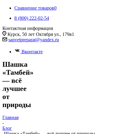
Сравнение товаров
0
8 (800) 222-02-54
Контактная информация
Курск, 50 лет Октября ул., 179в1
sanvetpreparat@yandex.ru
Вконтакте
Шашка
«Тамбей»
— всё
лучшее
от
природы
Главная
-
Блог
-
Шашка «Тамбей» — всё лучшее от природы