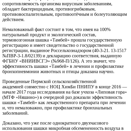
сопротивляемость организма вирусным заболеваниям,
обладает бактерицидным, противогрибковым,
противовоспалительным, противоотёчным и болеутоляющим
действием.
Немаловажный факт состоит в том, что имея на 100%
натуральный продукт и экологический состав,
термовозгонная шашка «Тамбей» прошла государственную
регистрацию и имеет свидетельство о государственной
регистрации, выданное Россельхознадзором (40-3-21. 13-1517
№ПВР-3-1.8/02139) и декларацию соответствия, выданную
ФГБНУ «ВНИИВСГЭ» (№968-П/126). А это значит, что
эффективность шашки «Тамбей» в лечении и профилактике
бронхопневмонии животных и птицы доказана научно.
Проведенные Пермской сельскохозяйственной
академией совместно с НОЦ ХимБи ПНИПУ в конце 2016 —
начале 2017 года исследования на базе учхоза «Липовая гора»
(МТФ «Няшино») в очередной раз доказали эффективность
шашки «Тамбей» как лекарственного препарата при лечении
и, что немаловажно, при профилактике бронхиальных
заболеваний.
Доказано, что уже после однократного двухчасового
использования шашки микробная обсемененность воздуха в