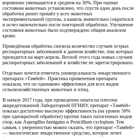
коровнике уменьшается в среднем на 30%. При оценке
состояния животных установлено, что спустя один день после
обработки ринит прошёл у всех животных
экспериментальной группы, а кашель значительно сократился
и исчез окончательно после повторной обработки. Улучшение
состояния животных было подтверждено общим анализом
крови.
Проведённая обработка снизила количество случаев острых
респираторных заболеваний в данном хозяйстве, пик которых
приходится на март-апрель. Весной этого года новых случаев
распираторных заболеваний в хозяйстве не зарегистрировано.
Отдельно хочется отметить универсальность лекарственного
препарата «Тамбей». Практика применения препарата
показала, что он одинаково эффективен для всех видов
сельскохозяйственных животных и птиц.
В начале 2017 года, при проведении опыта на плесени
аккредитованной Лабораторией ПГНИУ, препарат «Тамбей»
показал достаточно высокую эффективность (на уровне 50%
при однократной обработке) против таких патогенных видов
спор, как Aspergillus fumigatus и Penicillium cyclopium. Тем
самым, с уверенностью можно сказать, что препарат «Тамбей»
— экологическое лекарственное средство, которое лечит